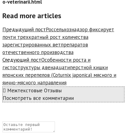
o-veterinarii.html
Read more articles
Предыдущий пост
Россельхознадзор фиксирует
почти трехкратный рост количества
зарегистрированных ветпрепаратов
отечественного производства
Следующий пост
Особенности роста и
гистоструктуры двенадцатиперстной кишки
японских перепелов (Coturnix japonica) мясного и
яично-мясного направления
Межтекстовые Отзывы
Посмотреть все комментарии