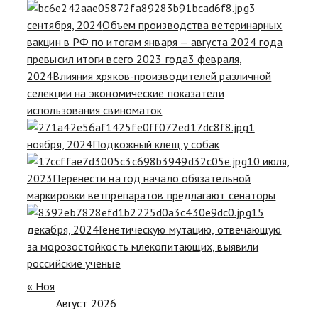
3
сентября, 2024
Объем производства ветеринарных
вакцин в РФ по итогам января — августа 2024 года
превысил итоги всего 2023 года
3 февраля,
2024
Влияния хряков-производителей различной
селекции на экономические показатели
использования свиноматок
1
ноября, 2024
Подкожный клещ у собак
10 июля,
2023
Перенести на год начало обязательной
маркировки ветпрепаратов предлагают сенаторы
15
декабря, 2024
Генетическую мутацию, отвечающую
за морозостойкость млекопитающих, выявили
российские ученые
« Ноя
Август 2026