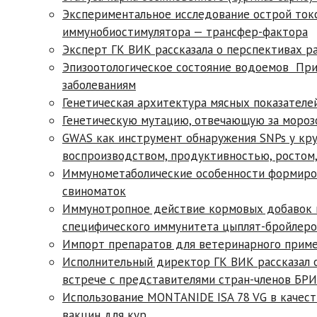
Экспериментальное исследование острой то
иммунобиостимулятора — трансфер-фактора
Эксперт ГК ВИК рассказала о перспективах р
Эпизоотологическое состояние водоемов При
заболеваниям
Генетическая архитектура мясных показателе
Генетическую мутацию, отвечающую за мороз
GWAS как инструмент обнаружения SNPs у круп
воспроизводством, продуктивностью, ростом,
Иммунометаболические особенности формиров
свиноматок
Иммунотропное действие кормовых добавок н
специфического иммунитета цыплят-бройлер
Импорт препаратов для ветеринарного приме
Исполнительный директор ГК ВИК рассказал 
встрече с представителями стран-членов БР
Использование MONTANIDE ISA 78 VG в качес
вакцин для кур