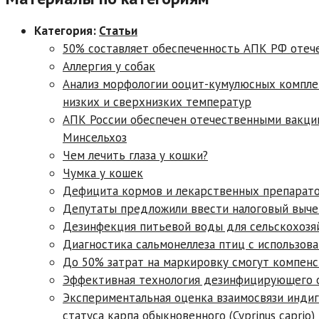
Категория:
Статьи
50% составляет обеспеченность АПК РФ отеч
Аллергия у собак
Анализ морфологии ооцит-кумулюсных комплек
низких и сверхнизких температур
АПК России обеспечен отечественными вакци
Минсельхоз
Чем лечить глаза у кошки?
Чумка у кошек
Дефицита кормов и лекарственных препарато
Депутаты предложили ввести налоговый вычет
Дезинфекция питьевой воды для сельскохозя
Диагностика сальмонеллеза птиц с использо
До 50% затрат на маркировку смогут компен
Эффективная технология дезинфицирующего 
Экспериментальная оценка взаимосвязи инди
статуса карпа обыкновенного (Cyprinus capri