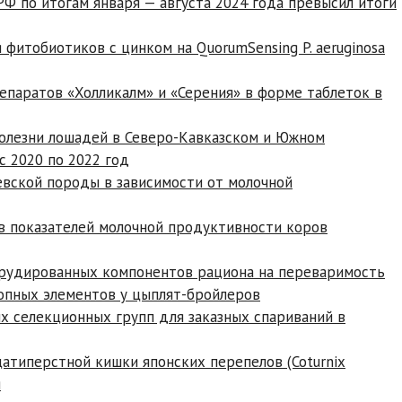
Ф по итогам января — августа 2024 года превысил итоги
фитобиотиков с цинком на QuorumSensing P. aeruginosa
паратов «Холликалм» и «Серения» в форме таблеток в
болезни лошадей в Северо-Кавказском и Южном
 2020 по 2022 год
евской породы в зависимости от молочной
в показателей молочной продуктивности коров
трудированных компонентов рациона на переваримость
опных элементов у цыплят-бройлеров
 селекционных групп для заказных спариваний в
атиперстной кишки японских перепелов (Coturnix
я