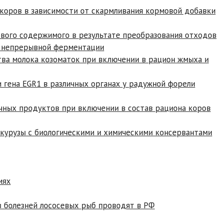
коров в зависимости от скармливания кормовой добавки
вого содержимого в результате преобразования отходов
е непрерывной ферментации
тва молока козоматок при включении в рацион жмыха и
 гена EGR1 в различных органах у радужной форели
чных продуктов при включении в состав рациона коров
укурузы с биологическими и химическими консервантами
иях
в болезней лососевых рыб проводят в РФ