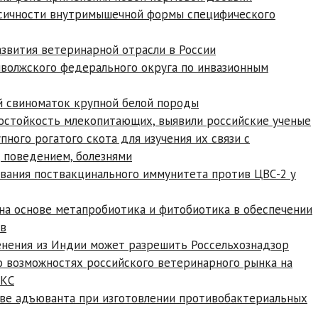
ксичности внутримышечной формы специфического
азвития ветеринарной отрасли в России
волжского федерального округа по инвазионным
й свиноматок крупной белой породы
остойкость млекопитающих, выявили российские ученые
ного рогатого скота для изучения их связи с
 поведением, болезнями
ания поствакцинального иммунитета против ЦВС-2 у
а основе метапробиотика и фитобиотика в обеспечении
ов
нения из Индии может разрешить Россельхознадзор
о возможностях российского ветеринарного рынка на
ИКС
тве адъюванта при изготовлении противобактериальных