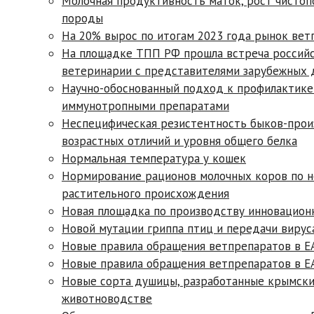
Молочная продуктивность маток, рост чисто
породы
На 20% вырос по итогам 2023 года рынок вет
На площадке ТПП РФ прошла встреча российс
ветеринарии с представителями зарубежных 
Научно-обоснованный подход к профилактике
иммунотропными препаратами
Неспецифическая резистентность быков-прои
возрастных отличий и уровня общего белка
Нормальная температура у кошек
Нормирование рационов молочных коров по 
растительного происхождения
Новая площадка по производству инновацион
Новой мутации гриппа птиц и передачи виру
Новые правила обращения ветпрепаратов в Е
Новые правила обращения ветпрепаратов в Е
Новые сорта душицы, разработанные крымски
животноводстве