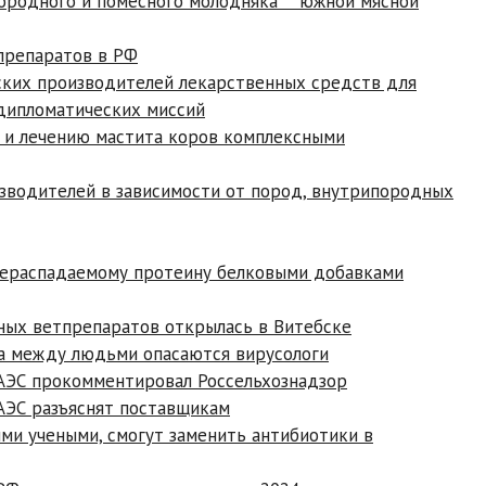
породного и помесного молодняка южной мясной
препаратов в РФ
ких производителей лекарственных средств для
дипломатических миссий
 и лечению мастита коров комплексными
зводителей в зависимости от пород, внутрипородных
нераспадаемому протеину белковыми добавками
ных ветпрепаратов открылась в Витебске
са между людьми опасаются вирусологи
АЭС прокомментировал Россельхознадзор
АЭС разъяснят поставщикам
ми учеными, смогут заменить антибиотики в