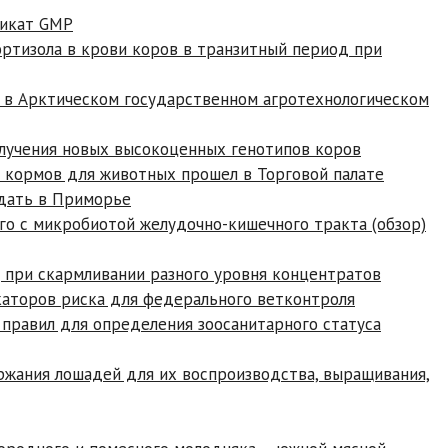
фикат GMP
ортизола в крови коров в транзитный период при
 в Арктическом государственном агротехнологическом
олучения новых высокоценных генотипов коров
 кормов для животных прошел в Торговой палате
дать в Приморье
о с микробиотой желудочно-кишечного тракта (обзор)
 при скармливании разного уровня концентратов
каторов риска для федерального ветконтроля
правил для определения зоосанитарного статуса
ржания лошадей для их воспроизводства, выращивания,