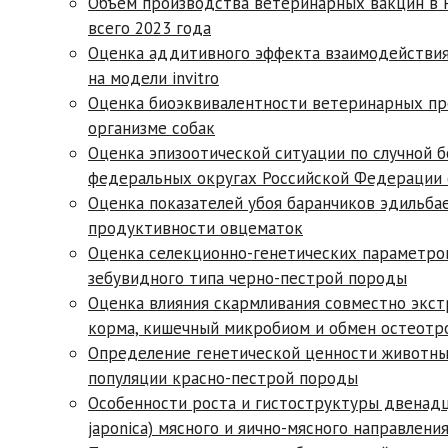
Объем производства ветеринарных вакцин в Р
всего 2023 года
Оценка аддитивного эффекта взаимодействия 
на модели invitro
Оценка биоэквивалентности ветеринарных пре
организме собак
Оценка эпизоотической ситуации по случной 
федеральных округах Российской Федерации с
Оценка показателей убоя баранчиков эдильба
продуктивности овцематок
Оценка селекционно-генетических параметро
зебувидного типа черно-пестрой породы
Оценка влияния скармливания совместно экс
корма, кишечный микробиом и обмен остеотр
Определение генетической ценности животных
популяции красно-пестрой породы
Особенности роста и гистоструктуры двенадц
japonica) мясного и яично-мясного направлени