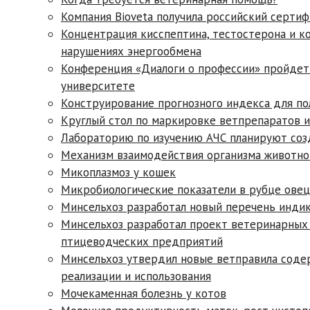
Компания Bioveta получила российский серти
Концентрация кисспептина, тестостерона и к
нарушениях энергообмена
Конференция «Диалоги о профессии» пройдет
университете
Конструирование прогнозного индекса для п
Круглый стол по маркировке ветпрепаратов и
Лабораторию по изучению АЧС планируют соз
Механизм взаимодействия организма животног
Микоплазмоз у кошек
Микробиологические показатели в рубце овец
Минсельхоз разработал новый перечень инди
Минсельхоз разработал проект ветеринарных 
птицеводческих предприятий
Минсельхоз утвердил новые ветправила соде
реализации и использования
Мочекаменная болезнь у котов