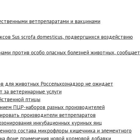
ественными ветпрепаратами и вакцинами
сов Sus scrofa domesticus, подвергшихся воздействию
нами против особо опасных болезней животных, сообщает
в для животных Россельхознадзор не ожидает
 за ветеринарные услуги
йственной птицы
ванием ПЦР-наборов разных производителей
сировать производители ветпрепаратов
озонирования инкубационных куриных яиц
генного состава микрофлоры кишечника и элементного
o) на фоне применения новой кормовой добавки