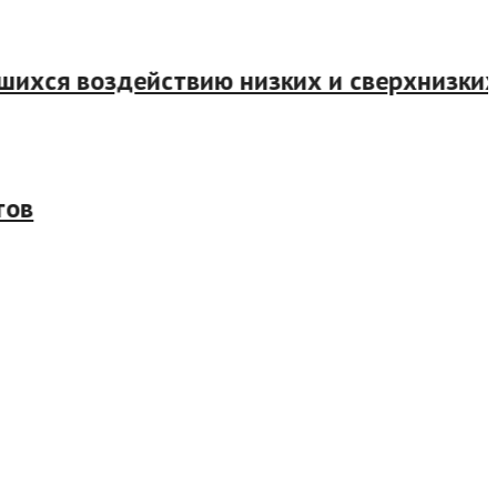
ихся воздействию низких и сверхнизких 
в